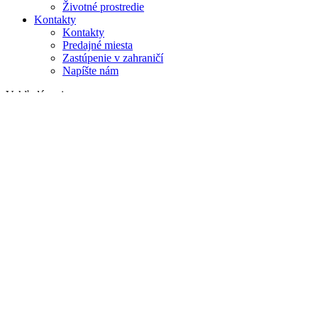
Životné prostredie
Kontakty
Kontakty
Predajné miesta
Zastúpenie v zahraničí
Napíšte nám
Vyhľadávanie
na webe
v produktoch
GLOBAL
Európa
English version
|
en
Česká republika
|
cs
Austria
|
de
Estonia
|
et