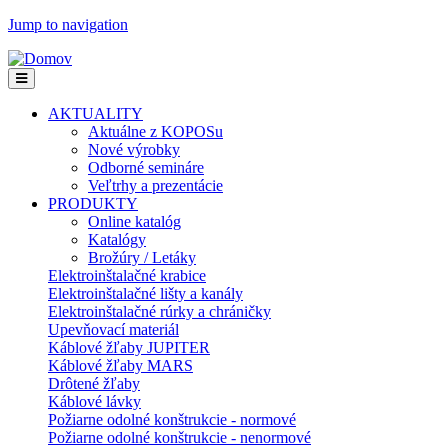
Jump to navigation
AKTUALITY
Aktuálne z KOPOSu
Nové výrobky
Odborné semináre
Veľtrhy a prezentácie
PRODUKTY
Online katalóg
Katalógy
Brožúry / Letáky
Elektroinštalačné krabice
Elektroinštalačné lišty a kanály
Elektroinštalačné rúrky a chráničky
Upevňovací materiál
Káblové žľaby JUPITER
Káblové žľaby MARS
Drôtené žľaby
Káblové lávky
Požiarne odolné konštrukcie - normové
Požiarne odolné konštrukcie - nenormové