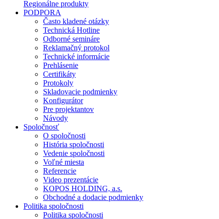
Regionálne produkty
PODPORA
Často kladené otázky
Technická Hotline
Odborné semináre
Reklamačný protokol
Technické informácie
Prehlásenie
Certifikáty
Protokoly
Skladovacie podmienky
Konfigurátor
Pre projektantov
Návody
Spoločnosť
O spoločnosti
História spoločnosti
Vedenie spoločnosti
Voľné miesta
Referencie
Video prezentácie
KOPOS HOLDING, a.s.
Obchodné a dodacie podmienky
Politika spoločnosti
Politika spoločnosti