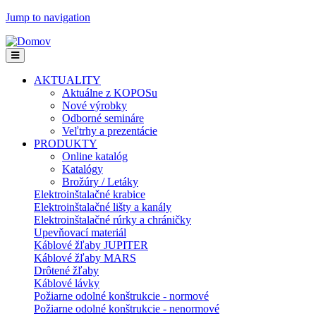
Jump to navigation
AKTUALITY
Aktuálne z KOPOSu
Nové výrobky
Odborné semináre
Veľtrhy a prezentácie
PRODUKTY
Online katalóg
Katalógy
Brožúry / Letáky
Elektroinštalačné krabice
Elektroinštalačné lišty a kanály
Elektroinštalačné rúrky a chráničky
Upevňovací materiál
Káblové žľaby JUPITER
Káblové žľaby MARS
Drôtené žľaby
Káblové lávky
Požiarne odolné konštrukcie - normové
Požiarne odolné konštrukcie - nenormové