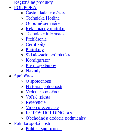
Regionálne produkty
PODPORA
Často kladené otázky
Technická Hotline
Odborné semináre
Reklamačný protokol
Technické informácie
Prehlásenie
Certifikáty
Protokoly
Skladovacie podmienky
Konfigurátor
Pre projektantov
Návody
Spoločnosť
O spoločnosti
História spoločnosti
Vedenie spoločnosti
Voľné miesta
Referencie
Video prezentácie
KOPOS HOLDING, a.s.
Obchodné a dodacie podmienky
Politika spoločnosti
Politika spoločnosti