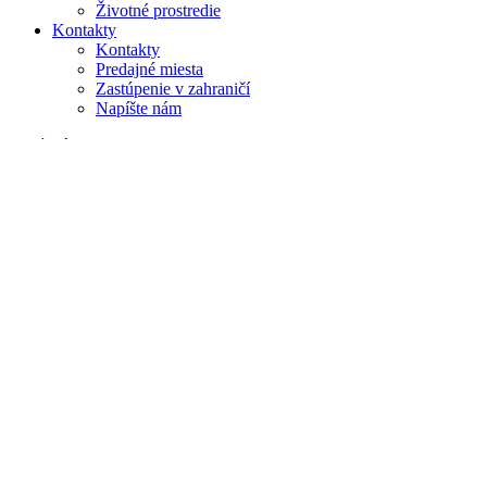
Životné prostredie
Kontakty
Kontakty
Predajné miesta
Zastúpenie v zahraničí
Napíšte nám
Vyhľadávanie
na webe
v produktoch
GLOBAL
Európa
English version
|
en
Česká republika
|
cs
Austria
|
de
Estonia
|
et