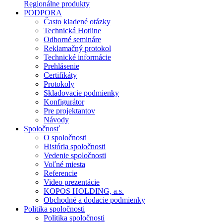
Regionálne produkty
PODPORA
Často kladené otázky
Technická Hotline
Odborné semináre
Reklamačný protokol
Technické informácie
Prehlásenie
Certifikáty
Protokoly
Skladovacie podmienky
Konfigurátor
Pre projektantov
Návody
Spoločnosť
O spoločnosti
História spoločnosti
Vedenie spoločnosti
Voľné miesta
Referencie
Video prezentácie
KOPOS HOLDING, a.s.
Obchodné a dodacie podmienky
Politika spoločnosti
Politika spoločnosti