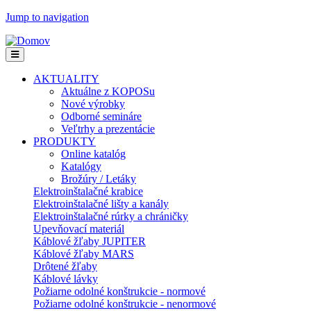
Jump to navigation
AKTUALITY
Aktuálne z KOPOSu
Nové výrobky
Odborné semináre
Veľtrhy a prezentácie
PRODUKTY
Online katalóg
Katalógy
Brožúry / Letáky
Elektroinštalačné krabice
Elektroinštalačné lišty a kanály
Elektroinštalačné rúrky a chráničky
Upevňovací materiál
Káblové žľaby JUPITER
Káblové žľaby MARS
Drôtené žľaby
Káblové lávky
Požiarne odolné konštrukcie - normové
Požiarne odolné konštrukcie - nenormové