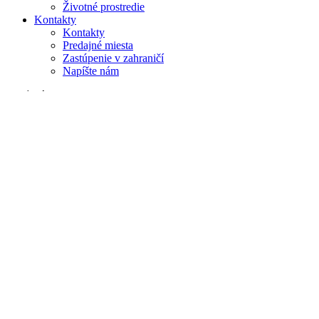
Životné prostredie
Kontakty
Kontakty
Predajné miesta
Zastúpenie v zahraničí
Napíšte nám
Vyhľadávanie
na webe
v produktoch
GLOBAL
Európa
English version
|
en
Česká republika
|
cs
Austria
|
de
Estonia
|
et