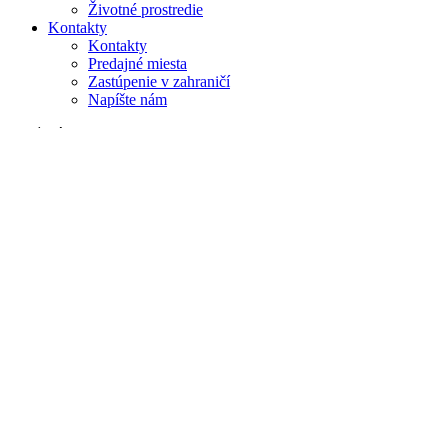
Životné prostredie
Kontakty
Kontakty
Predajné miesta
Zastúpenie v zahraničí
Napíšte nám
Vyhľadávanie
na webe
v produktoch
GLOBAL
Európa
English version
|
en
Česká republika
|
cs
Austria
|
de
Estonia
|
et