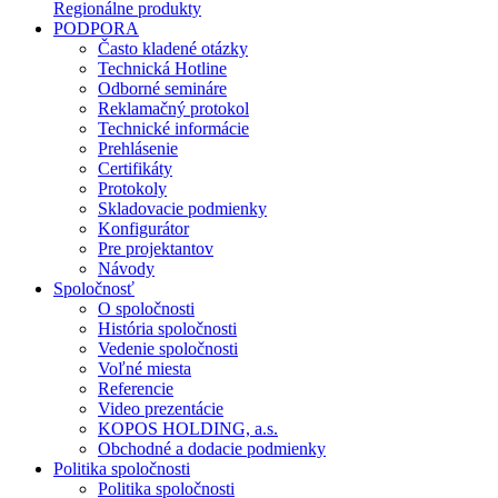
Regionálne produkty
PODPORA
Často kladené otázky
Technická Hotline
Odborné semináre
Reklamačný protokol
Technické informácie
Prehlásenie
Certifikáty
Protokoly
Skladovacie podmienky
Konfigurátor
Pre projektantov
Návody
Spoločnosť
O spoločnosti
História spoločnosti
Vedenie spoločnosti
Voľné miesta
Referencie
Video prezentácie
KOPOS HOLDING, a.s.
Obchodné a dodacie podmienky
Politika spoločnosti
Politika spoločnosti