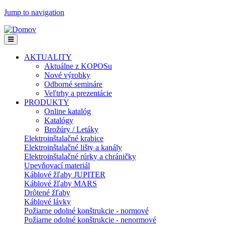
Jump to navigation
AKTUALITY
Aktuálne z KOPOSu
Nové výrobky
Odborné semináre
Veľtrhy a prezentácie
PRODUKTY
Online katalóg
Katalógy
Brožúry / Letáky
Elektroinštalačné krabice
Elektroinštalačné lišty a kanály
Elektroinštalačné rúrky a chráničky
Upevňovací materiál
Káblové žľaby JUPITER
Káblové žľaby MARS
Drôtené žľaby
Káblové lávky
Požiarne odolné konštrukcie - normové
Požiarne odolné konštrukcie - nenormové