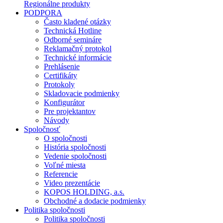
Regionálne produkty
PODPORA
Často kladené otázky
Technická Hotline
Odborné semináre
Reklamačný protokol
Technické informácie
Prehlásenie
Certifikáty
Protokoly
Skladovacie podmienky
Konfigurátor
Pre projektantov
Návody
Spoločnosť
O spoločnosti
História spoločnosti
Vedenie spoločnosti
Voľné miesta
Referencie
Video prezentácie
KOPOS HOLDING, a.s.
Obchodné a dodacie podmienky
Politika spoločnosti
Politika spoločnosti