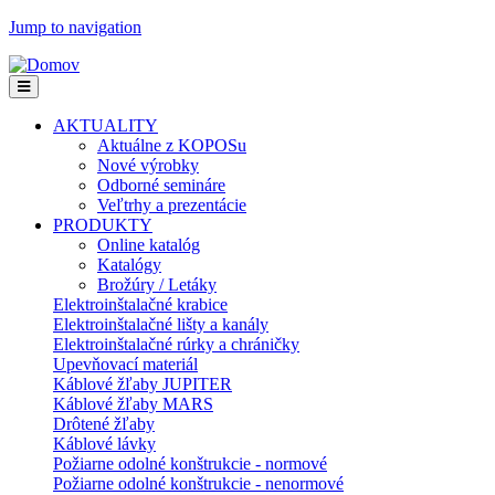
Jump to navigation
AKTUALITY
Aktuálne z KOPOSu
Nové výrobky
Odborné semináre
Veľtrhy a prezentácie
PRODUKTY
Online katalóg
Katalógy
Brožúry / Letáky
Elektroinštalačné krabice
Elektroinštalačné lišty a kanály
Elektroinštalačné rúrky a chráničky
Upevňovací materiál
Káblové žľaby JUPITER
Káblové žľaby MARS
Drôtené žľaby
Káblové lávky
Požiarne odolné konštrukcie - normové
Požiarne odolné konštrukcie - nenormové