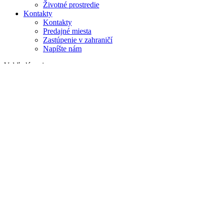
Životné prostredie
Kontakty
Kontakty
Predajné miesta
Zastúpenie v zahraničí
Napíšte nám
Vyhľadávanie
na webe
v produktoch
GLOBAL
Európa
English version
|
en
Česká republika
|
cs
Austria
|
de
Estonia
|
et