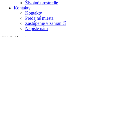
Životné prostredie
Kontakty
Kontakty
Predajné miesta
Zastúpenie v zahraničí
Napíšte nám
Vyhľadávanie
na webe
v produktoch
GLOBAL
Európa
English version
|
en
Česká republika
|
cs
Austria
|
de
Estonia
|
et