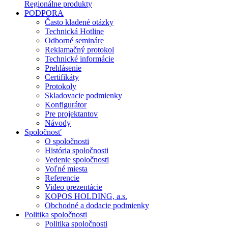
Regionálne produkty
PODPORA
Často kladené otázky
Technická Hotline
Odborné semináre
Reklamačný protokol
Technické informácie
Prehlásenie
Certifikáty
Protokoly
Skladovacie podmienky
Konfigurátor
Pre projektantov
Návody
Spoločnosť
O spoločnosti
História spoločnosti
Vedenie spoločnosti
Voľné miesta
Referencie
Video prezentácie
KOPOS HOLDING, a.s.
Obchodné a dodacie podmienky
Politika spoločnosti
Politika spoločnosti