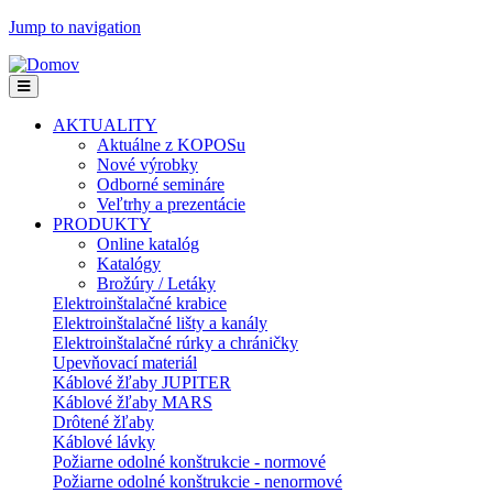
Jump to navigation
AKTUALITY
Aktuálne z KOPOSu
Nové výrobky
Odborné semináre
Veľtrhy a prezentácie
PRODUKTY
Online katalóg
Katalógy
Brožúry / Letáky
Elektroinštalačné krabice
Elektroinštalačné lišty a kanály
Elektroinštalačné rúrky a chráničky
Upevňovací materiál
Káblové žľaby JUPITER
Káblové žľaby MARS
Drôtené žľaby
Káblové lávky
Požiarne odolné konštrukcie - normové
Požiarne odolné konštrukcie - nenormové