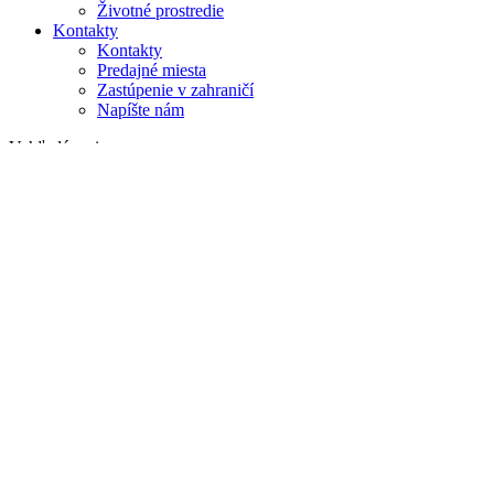
Životné prostredie
Kontakty
Kontakty
Predajné miesta
Zastúpenie v zahraničí
Napíšte nám
Vyhľadávanie
na webe
v produktoch
GLOBAL
Európa
English version
|
en
Česká republika
|
cs
Austria
|
de
Estonia
|
et