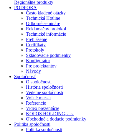
Regionálne produkty
PODPORA
Často kladené otázky
Technická Hotline
Odborné semináre
Reklamačný protokol
Technické informácie
Prehlásenie
Certifikáty
Protokoly
Skladovacie podmienky
Konfigurátor
Pre projektantov
Návody
Spoločnosť
O spoločnosti
História spoločnosti
Vedenie spoločnosti
Voľné miesta
Referencie
Video prezentácie
KOPOS HOLDING, a.s.
Obchodné a dodacie podmienky
Politika spoločnosti
Politika spoločnosti