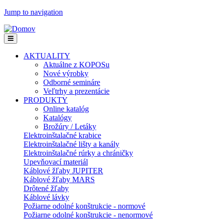
Jump to navigation
AKTUALITY
Aktuálne z KOPOSu
Nové výrobky
Odborné semináre
Veľtrhy a prezentácie
PRODUKTY
Online katalóg
Katalógy
Brožúry / Letáky
Elektroinštalačné krabice
Elektroinštalačné lišty a kanály
Elektroinštalačné rúrky a chráničky
Upevňovací materiál
Káblové žľaby JUPITER
Káblové žľaby MARS
Drôtené žľaby
Káblové lávky
Požiarne odolné konštrukcie - normové
Požiarne odolné konštrukcie - nenormové