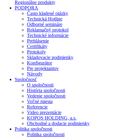
Regionálne produkty
PODPORA
Často kladené otázky
Technická Hotline
Odborné semináre
Reklamačný protokol
Technické informácie
Prehlásenie
Certifikáty
Protokoly
Skladovacie podmienky
Konfigurátor
Pre projektantov
Návody
Spoločnosť
O spoločnosti
História spoločnosti
Vedenie spoločnosti
Voľné miesta
Referencie
Video prezentácie
KOPOS HOLDING, a.s.
Obchodné a dodacie podmienky
Politika spoločnosti
Politika spoločnosti