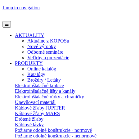
Jump to navigation
AKTUALITY
Aktuálne z KOPOSu
Nové výrobky
Odborné semináre
Veľtrhy a prezentácie
PRODUKTY
Online katalóg
Katalógy
Brožúry / Letáky
Elektroinštalačné krabice
Elektroinštalačné lišty a kanály
Elektroinštalačné rúrky a chráničky
Upevňovací materiál
Káblové žľaby JUPITER
Káblové žľaby MARS
Drôtené žľaby
Káblové lávky
Požiarne odolné konštrukcie - normové
Požiarne odolné konštrukcie - nenormové