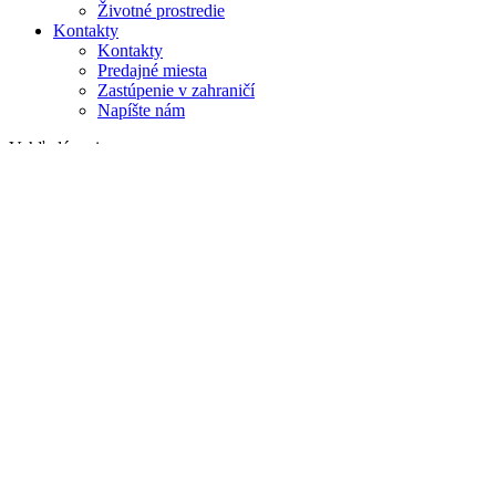
Životné prostredie
Kontakty
Kontakty
Predajné miesta
Zastúpenie v zahraničí
Napíšte nám
Vyhľadávanie
na webe
v produktoch
GLOBAL
Európa
English version
|
en
Česká republika
|
cs
Austria
|
de
Estonia
|
et