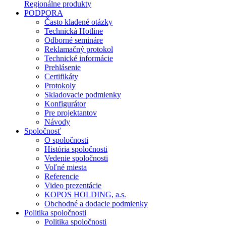
Regionálne produkty
PODPORA
Často kladené otázky
Technická Hotline
Odborné semináre
Reklamačný protokol
Technické informácie
Prehlásenie
Certifikáty
Protokoly
Skladovacie podmienky
Konfigurátor
Pre projektantov
Návody
Spoločnosť
O spoločnosti
História spoločnosti
Vedenie spoločnosti
Voľné miesta
Referencie
Video prezentácie
KOPOS HOLDING, a.s.
Obchodné a dodacie podmienky
Politika spoločnosti
Politika spoločnosti