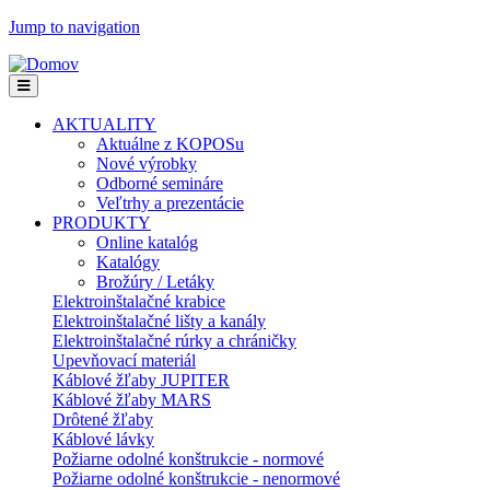
Jump to navigation
AKTUALITY
Aktuálne z KOPOSu
Nové výrobky
Odborné semináre
Veľtrhy a prezentácie
PRODUKTY
Online katalóg
Katalógy
Brožúry / Letáky
Elektroinštalačné krabice
Elektroinštalačné lišty a kanály
Elektroinštalačné rúrky a chráničky
Upevňovací materiál
Káblové žľaby JUPITER
Káblové žľaby MARS
Drôtené žľaby
Káblové lávky
Požiarne odolné konštrukcie - normové
Požiarne odolné konštrukcie - nenormové