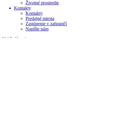
Životné prostredie
Kontakty
Kontakty
Predajné miesta
Zastúpenie v zahraničí
Napíšte nám
Vyhľadávanie
na webe
v produktoch
GLOBAL
Európa
English version
|
en
Česká republika
|
cs
Austria
|
de
Estonia
|
et