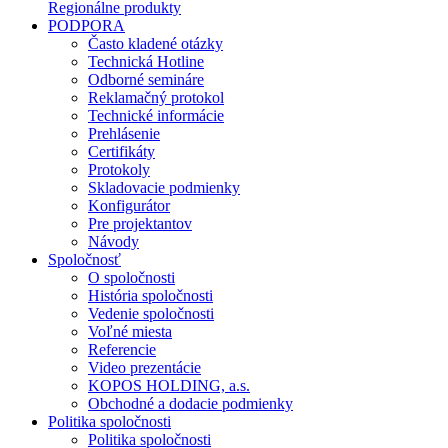
Regionálne produkty
PODPORA
Často kladené otázky
Technická Hotline
Odborné semináre
Reklamačný protokol
Technické informácie
Prehlásenie
Certifikáty
Protokoly
Skladovacie podmienky
Konfigurátor
Pre projektantov
Návody
Spoločnosť
O spoločnosti
História spoločnosti
Vedenie spoločnosti
Voľné miesta
Referencie
Video prezentácie
KOPOS HOLDING, a.s.
Obchodné a dodacie podmienky
Politika spoločnosti
Politika spoločnosti