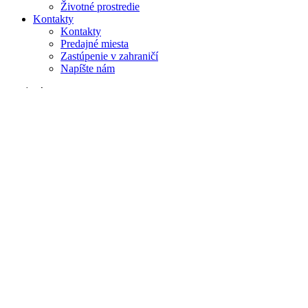
Životné prostredie
Kontakty
Kontakty
Predajné miesta
Zastúpenie v zahraničí
Napíšte nám
Vyhľadávanie
na webe
v produktoch
GLOBAL
Európa
English version
|
en
Česká republika
|
cs
Austria
|
de
Estonia
|
et