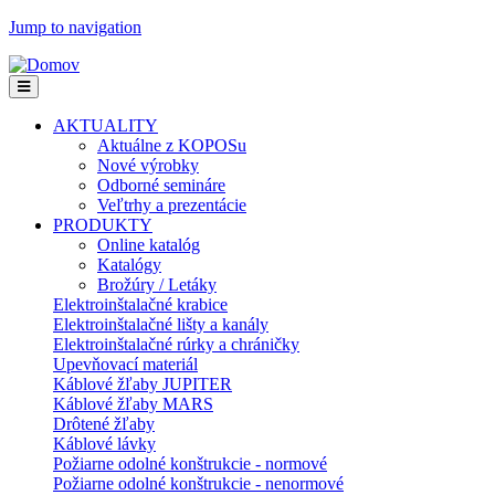
Jump to navigation
AKTUALITY
Aktuálne z KOPOSu
Nové výrobky
Odborné semináre
Veľtrhy a prezentácie
PRODUKTY
Online katalóg
Katalógy
Brožúry / Letáky
Elektroinštalačné krabice
Elektroinštalačné lišty a kanály
Elektroinštalačné rúrky a chráničky
Upevňovací materiál
Káblové žľaby JUPITER
Káblové žľaby MARS
Drôtené žľaby
Káblové lávky
Požiarne odolné konštrukcie - normové
Požiarne odolné konštrukcie - nenormové