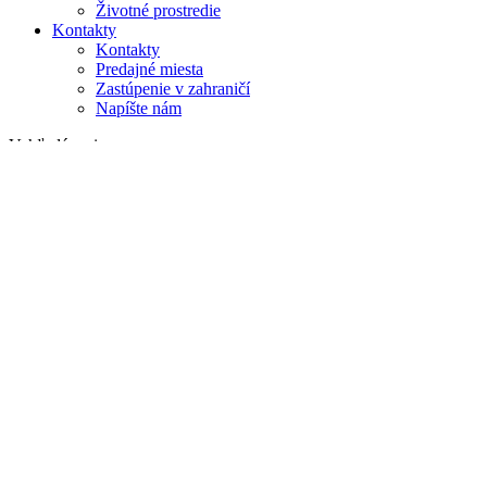
Životné prostredie
Kontakty
Kontakty
Predajné miesta
Zastúpenie v zahraničí
Napíšte nám
Vyhľadávanie
na webe
v produktoch
GLOBAL
Európa
English version
|
en
Česká republika
|
cs
Austria
|
de
Estonia
|
et