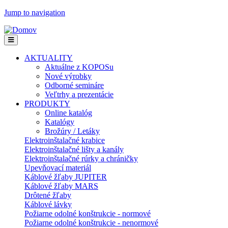
Jump to navigation
AKTUALITY
Aktuálne z KOPOSu
Nové výrobky
Odborné semináre
Veľtrhy a prezentácie
PRODUKTY
Online katalóg
Katalógy
Brožúry / Letáky
Elektroinštalačné krabice
Elektroinštalačné lišty a kanály
Elektroinštalačné rúrky a chráničky
Upevňovací materiál
Káblové žľaby JUPITER
Káblové žľaby MARS
Drôtené žľaby
Káblové lávky
Požiarne odolné konštrukcie - normové
Požiarne odolné konštrukcie - nenormové