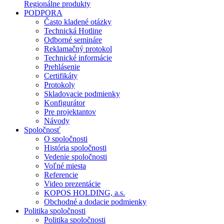
Regionálne produkty
PODPORA
Často kladené otázky
Technická Hotline
Odborné semináre
Reklamačný protokol
Technické informácie
Prehlásenie
Certifikáty
Protokoly
Skladovacie podmienky
Konfigurátor
Pre projektantov
Návody
Spoločnosť
O spoločnosti
História spoločnosti
Vedenie spoločnosti
Voľné miesta
Referencie
Video prezentácie
KOPOS HOLDING, a.s.
Obchodné a dodacie podmienky
Politika spoločnosti
Politika spoločnosti