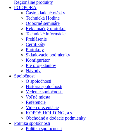
Regionálne produkty
PODPORA
Často kladené otázky
Technická Hotline
Odborné semináre
Reklamačný protokol
Technické informácie
Prehlásenie
Certifikáty
Protokoly
Skladovacie podmienky
Konfigurátor
Pre projektantov
Návody
Spoločnosť
O spoločnosti
História spoločnosti
Vedenie spoločnosti
Voľné miesta
Referencie
Video prezentácie
KOPOS HOLDING, a.s.
Obchodné a dodacie podmienky
Politika spoločnosti
Politika spoločnosti