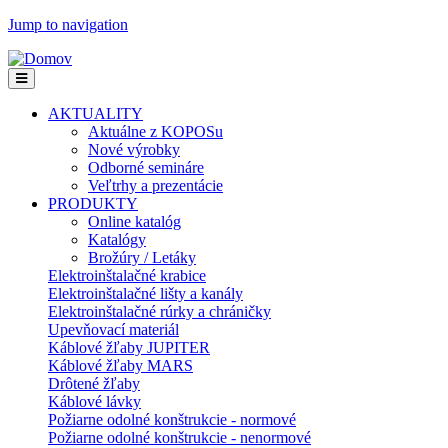
Jump to navigation
AKTUALITY
Aktuálne z KOPOSu
Nové výrobky
Odborné semináre
Veľtrhy a prezentácie
PRODUKTY
Online katalóg
Katalógy
Brožúry / Letáky
Elektroinštalačné krabice
Elektroinštalačné lišty a kanály
Elektroinštalačné rúrky a chráničky
Upevňovací materiál
Káblové žľaby JUPITER
Káblové žľaby MARS
Drôtené žľaby
Káblové lávky
Požiarne odolné konštrukcie - normové
Požiarne odolné konštrukcie - nenormové