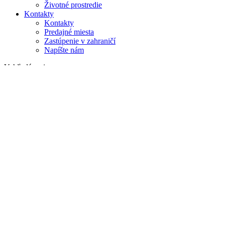
Životné prostredie
Kontakty
Kontakty
Predajné miesta
Zastúpenie v zahraničí
Napíšte nám
Vyhľadávanie
na webe
v produktoch
GLOBAL
Európa
English version
|
en
Česká republika
|
cs
Austria
|
de
Estonia
|
et