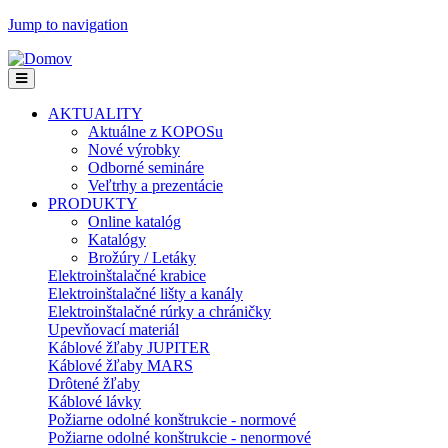
Jump to navigation
AKTUALITY
Aktuálne z KOPOSu
Nové výrobky
Odborné semináre
Veľtrhy a prezentácie
PRODUKTY
Online katalóg
Katalógy
Brožúry / Letáky
Elektroinštalačné krabice
Elektroinštalačné lišty a kanály
Elektroinštalačné rúrky a chráničky
Upevňovací materiál
Káblové žľaby JUPITER
Káblové žľaby MARS
Drôtené žľaby
Káblové lávky
Požiarne odolné konštrukcie - normové
Požiarne odolné konštrukcie - nenormové