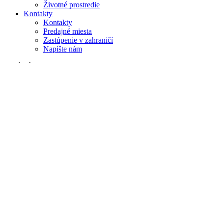
Životné prostredie
Kontakty
Kontakty
Predajné miesta
Zastúpenie v zahraničí
Napíšte nám
Vyhľadávanie
na webe
v produktoch
GLOBAL
Európa
English version
|
en
Česká republika
|
cs
Austria
|
de
Estonia
|
et