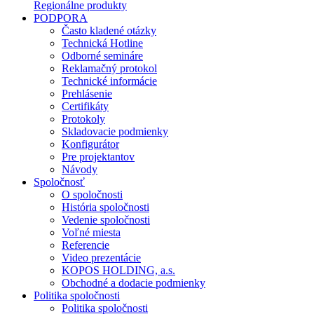
Regionálne produkty
PODPORA
Často kladené otázky
Technická Hotline
Odborné semináre
Reklamačný protokol
Technické informácie
Prehlásenie
Certifikáty
Protokoly
Skladovacie podmienky
Konfigurátor
Pre projektantov
Návody
Spoločnosť
O spoločnosti
História spoločnosti
Vedenie spoločnosti
Voľné miesta
Referencie
Video prezentácie
KOPOS HOLDING, a.s.
Obchodné a dodacie podmienky
Politika spoločnosti
Politika spoločnosti