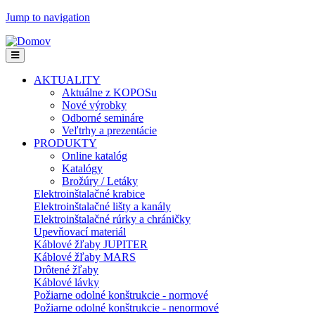
Jump to navigation
AKTUALITY
Aktuálne z KOPOSu
Nové výrobky
Odborné semináre
Veľtrhy a prezentácie
PRODUKTY
Online katalóg
Katalógy
Brožúry / Letáky
Elektroinštalačné krabice
Elektroinštalačné lišty a kanály
Elektroinštalačné rúrky a chráničky
Upevňovací materiál
Káblové žľaby JUPITER
Káblové žľaby MARS
Drôtené žľaby
Káblové lávky
Požiarne odolné konštrukcie - normové
Požiarne odolné konštrukcie - nenormové