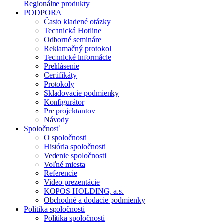
Regionálne produkty
PODPORA
Často kladené otázky
Technická Hotline
Odborné semináre
Reklamačný protokol
Technické informácie
Prehlásenie
Certifikáty
Protokoly
Skladovacie podmienky
Konfigurátor
Pre projektantov
Návody
Spoločnosť
O spoločnosti
História spoločnosti
Vedenie spoločnosti
Voľné miesta
Referencie
Video prezentácie
KOPOS HOLDING, a.s.
Obchodné a dodacie podmienky
Politika spoločnosti
Politika spoločnosti