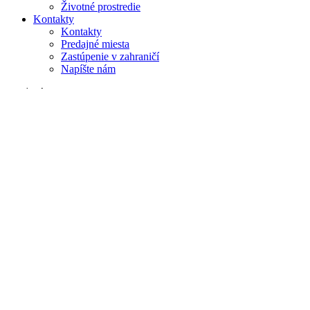
Životné prostredie
Kontakty
Kontakty
Predajné miesta
Zastúpenie v zahraničí
Napíšte nám
Vyhľadávanie
na webe
v produktoch
GLOBAL
Európa
English version
|
en
Česká republika
|
cs
Austria
|
de
Estonia
|
et