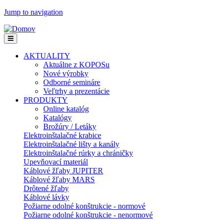
Jump to navigation
AKTUALITY
Aktuálne z KOPOSu
Nové výrobky
Odborné semináre
Veľtrhy a prezentácie
PRODUKTY
Online katalóg
Katalógy
Brožúry / Letáky
Elektroinštalačné krabice
Elektroinštalačné lišty a kanály
Elektroinštalačné rúrky a chráničky
Upevňovací materiál
Káblové žľaby JUPITER
Káblové žľaby MARS
Drôtené žľaby
Káblové lávky
Požiarne odolné konštrukcie - normové
Požiarne odolné konštrukcie - nenormové