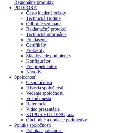
Regionálne produkty
PODPORA
Často kladené otázky
Technická Hotline
Odborné semináre
Reklamačný protokol
Technické informácie
Prehlásenie
Certifikáty
Protokoly
Skladovacie podmienky
Konfigurátor
Pre projektantov
Návody
Spoločnosť
O spoločnosti
História spoločnosti
Vedenie spoločnosti
Voľné miesta
Referencie
Video prezentácie
KOPOS HOLDING, a.s.
Obchodné a dodacie podmienky
Politika spoločnosti
Politika spoločnosti