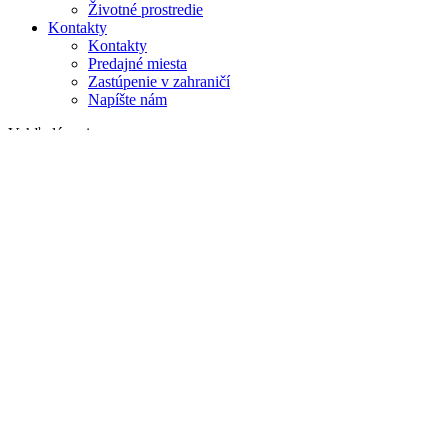
Životné prostredie
Kontakty
Kontakty
Predajné miesta
Zastúpenie v zahraničí
Napíšte nám
Vyhľadávanie
na webe
v produktoch
GLOBAL
Európa
English version
|
en
Česká republika
|
cs
Austria
|
de
Estonia
|
et