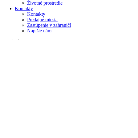
Životné prostredie
Kontakty
Kontakty
Predajné miesta
Zastúpenie v zahraničí
Napíšte nám
Vyhľadávanie
na webe
v produktoch
GLOBAL
Európa
English version
|
en
Česká republika
|
cs
Austria
|
de
Estonia
|
et