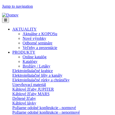
Jump to navigation
AKTUALITY
Aktuálne z KOPOSu
Nové výrobky
Odborné semináre
Veľtrhy a prezentácie
PRODUKTY
Online katalóg
Katalógy
Brožúry / Letáky
Elektroinštalačné krabice
Elektroinštalačné lišty a kanály
Elektroinštalačné rúrky a chráničky
Upevňovací materiál
Káblové žľaby JUPITER
Káblové žľaby MARS
Drôtené žľaby
Káblové lávky
Požiarne odolné konštrukcie - normové
Požiarne odolné konštrukcie - nenormové