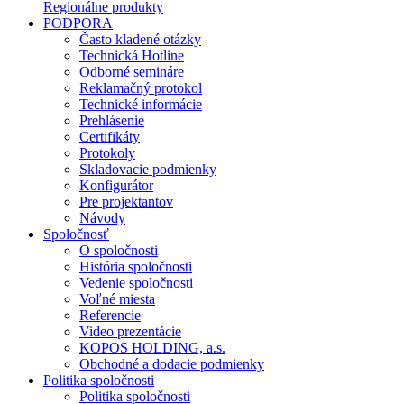
Regionálne produkty
PODPORA
Často kladené otázky
Technická Hotline
Odborné semináre
Reklamačný protokol
Technické informácie
Prehlásenie
Certifikáty
Protokoly
Skladovacie podmienky
Konfigurátor
Pre projektantov
Návody
Spoločnosť
O spoločnosti
História spoločnosti
Vedenie spoločnosti
Voľné miesta
Referencie
Video prezentácie
KOPOS HOLDING, a.s.
Obchodné a dodacie podmienky
Politika spoločnosti
Politika spoločnosti