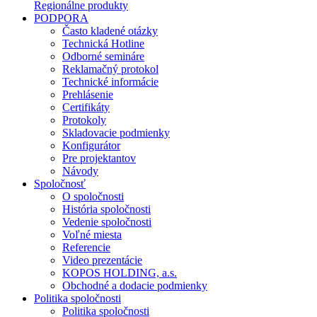
Regionálne produkty
PODPORA
Často kladené otázky
Technická Hotline
Odborné semináre
Reklamačný protokol
Technické informácie
Prehlásenie
Certifikáty
Protokoly
Skladovacie podmienky
Konfigurátor
Pre projektantov
Návody
Spoločnosť
O spoločnosti
História spoločnosti
Vedenie spoločnosti
Voľné miesta
Referencie
Video prezentácie
KOPOS HOLDING, a.s.
Obchodné a dodacie podmienky
Politika spoločnosti
Politika spoločnosti