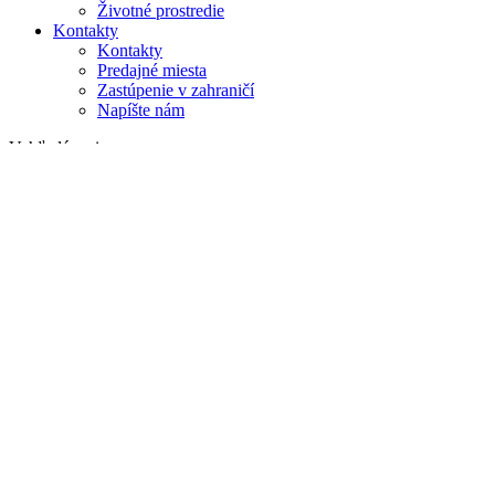
Životné prostredie
Kontakty
Kontakty
Predajné miesta
Zastúpenie v zahraničí
Napíšte nám
Vyhľadávanie
na webe
v produktoch
GLOBAL
Európa
English version
|
en
Česká republika
|
cs
Austria
|
de
Estonia
|
et