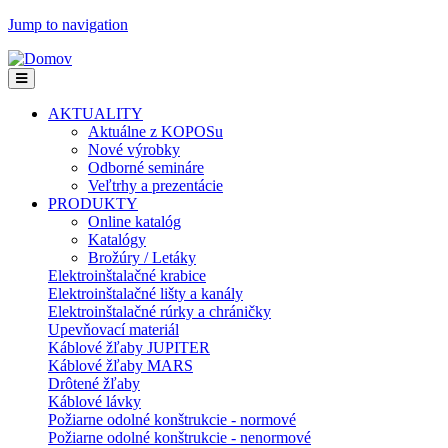
Jump to navigation
AKTUALITY
Aktuálne z KOPOSu
Nové výrobky
Odborné semináre
Veľtrhy a prezentácie
PRODUKTY
Online katalóg
Katalógy
Brožúry / Letáky
Elektroinštalačné krabice
Elektroinštalačné lišty a kanály
Elektroinštalačné rúrky a chráničky
Upevňovací materiál
Káblové žľaby JUPITER
Káblové žľaby MARS
Drôtené žľaby
Káblové lávky
Požiarne odolné konštrukcie - normové
Požiarne odolné konštrukcie - nenormové