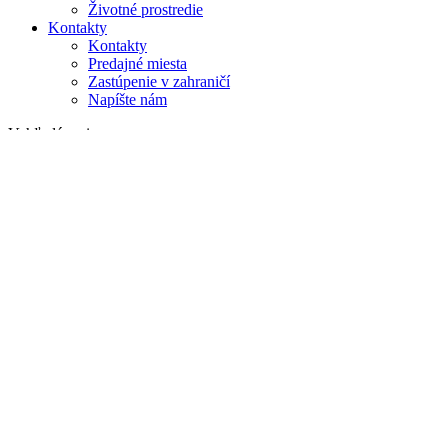
Životné prostredie
Kontakty
Kontakty
Predajné miesta
Zastúpenie v zahraničí
Napíšte nám
Vyhľadávanie
na webe
v produktoch
GLOBAL
Európa
English version
|
en
Česká republika
|
cs
Austria
|
de
Estonia
|
et