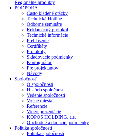
Regionálne produkty
PODPORA
Často kladené otázky
Technická Hotline
Odborné semináre
Reklamačný protokol
Technické informácie
Prehlásenie
Certifikáty
Protokoly
Skladovacie podmienky
Konfigurátor
Pre projektantov
Návody
Spoločnosť
O spoločnosti
História spoločnosti
Vedenie spoločnosti
Voľné miesta
Referencie
Video prezentácie
KOPOS HOLDING, a.s.
Obchodné a dodacie podmienky
Politika spoločnosti
Politika spoločnosti