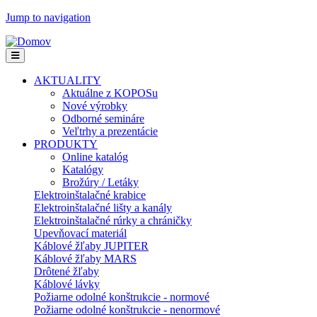
Jump to navigation
AKTUALITY
Aktuálne z KOPOSu
Nové výrobky
Odborné semináre
Veľtrhy a prezentácie
PRODUKTY
Online katalóg
Katalógy
Brožúry / Letáky
Elektroinštalačné krabice
Elektroinštalačné lišty a kanály
Elektroinštalačné rúrky a chráničky
Upevňovací materiál
Káblové žľaby JUPITER
Káblové žľaby MARS
Drôtené žľaby
Káblové lávky
Požiarne odolné konštrukcie - normové
Požiarne odolné konštrukcie - nenormové