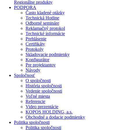
Regionálne produkty
PODPORA
Často kladené otázky
Technická Hotline
Odborné semináre
Reklamačný protokol
Technické informácie
Prehlásenie
Certifikáty
Protokoly
Skladovacie podmienky
Konfigurátor
Pre projektantov
Návody
Spoločnosť
O spoločnosti
História spoločnosti
Vedenie spoločnosti
Voľné miesta
Referencie
Video prezentácie
KOPOS HOLDING, a.s.
Obchodné a dodacie podmienky
Politika spoločnosti
Politika spoločnosti