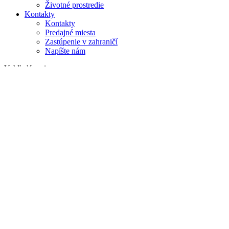
Životné prostredie
Kontakty
Kontakty
Predajné miesta
Zastúpenie v zahraničí
Napíšte nám
Vyhľadávanie
na webe
v produktoch
GLOBAL
Európa
English version
|
en
Česká republika
|
cs
Austria
|
de
Estonia
|
et