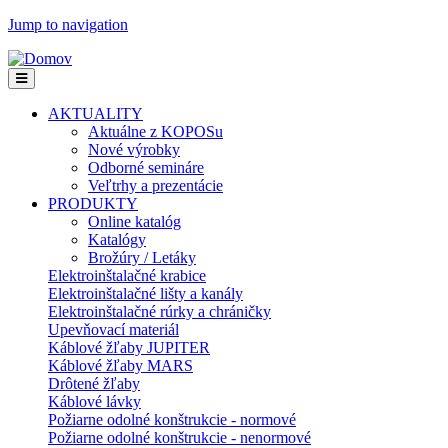
Jump to navigation
AKTUALITY
Aktuálne z KOPOSu
Nové výrobky
Odborné semináre
Veľtrhy a prezentácie
PRODUKTY
Online katalóg
Katalógy
Brožúry / Letáky
Elektroinštalačné krabice
Elektroinštalačné lišty a kanály
Elektroinštalačné rúrky a chráničky
Upevňovací materiál
Káblové žľaby JUPITER
Káblové žľaby MARS
Drôtené žľaby
Káblové lávky
Požiarne odolné konštrukcie - normové
Požiarne odolné konštrukcie - nenormové