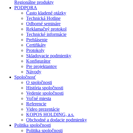
Regionálne produkty
PODPORA
Často kladené otázky
Technická Hotline
Odborné semináre
Reklamačný protokol
Technické informácie
Prehlásenie
Certifikáty
Protokoly
Skladovacie podmienky
Konfigurátor
Pre projektantov
Návody
Spoločnosť
O spoločnosti
História spoločnosti
Vedenie spoločnosti
Voľné miesta
Referencie
Video prezentácie
KOPOS HOLDING, a.s.
Obchodné a dodacie podmienky
Politika spoločnosti
Politika spoločnosti