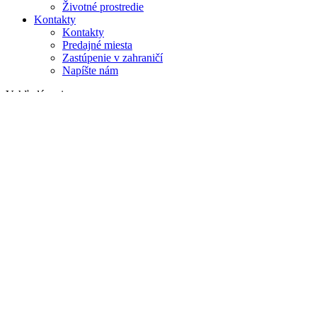
Životné prostredie
Kontakty
Kontakty
Predajné miesta
Zastúpenie v zahraničí
Napíšte nám
Vyhľadávanie
na webe
v produktoch
GLOBAL
Európa
English version
|
en
Česká republika
|
cs
Austria
|
de
Estonia
|
et