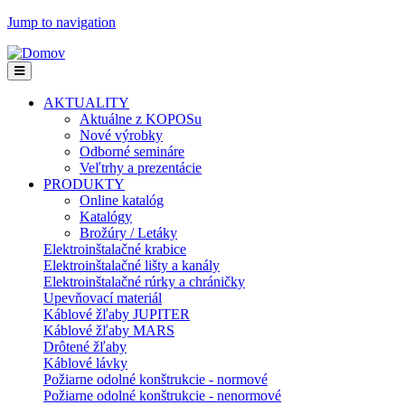
Jump to navigation
AKTUALITY
Aktuálne z KOPOSu
Nové výrobky
Odborné semináre
Veľtrhy a prezentácie
PRODUKTY
Online katalóg
Katalógy
Brožúry / Letáky
Elektroinštalačné krabice
Elektroinštalačné lišty a kanály
Elektroinštalačné rúrky a chráničky
Upevňovací materiál
Káblové žľaby JUPITER
Káblové žľaby MARS
Drôtené žľaby
Káblové lávky
Požiarne odolné konštrukcie - normové
Požiarne odolné konštrukcie - nenormové