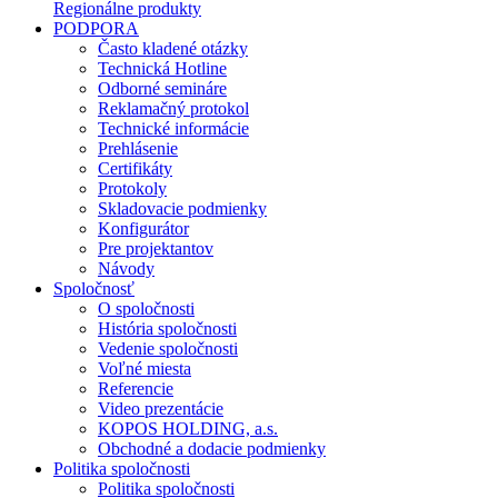
Regionálne produkty
PODPORA
Často kladené otázky
Technická Hotline
Odborné semináre
Reklamačný protokol
Technické informácie
Prehlásenie
Certifikáty
Protokoly
Skladovacie podmienky
Konfigurátor
Pre projektantov
Návody
Spoločnosť
O spoločnosti
História spoločnosti
Vedenie spoločnosti
Voľné miesta
Referencie
Video prezentácie
KOPOS HOLDING, a.s.
Obchodné a dodacie podmienky
Politika spoločnosti
Politika spoločnosti