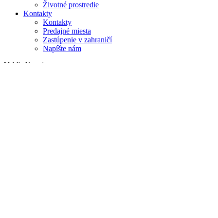
Životné prostredie
Kontakty
Kontakty
Predajné miesta
Zastúpenie v zahraničí
Napíšte nám
Vyhľadávanie
na webe
v produktoch
GLOBAL
Európa
English version
|
en
Česká republika
|
cs
Austria
|
de
Estonia
|
et