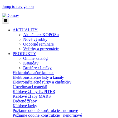
Jump to navigation
AKTUALITY
Aktuálne z KOPOSu
Nové výrobky
Odborné semináre
Veľtrhy a prezentácie
PRODUKTY
Online katalóg
Katalógy
Brožúry / Letáky
Elektroinštalačné krabice
Elektroinštalačné lišty a kanály
Elektroinštalačné rúrky a chráničky
Upevňovací materiál
Káblové žľaby JUPITER
Káblové žľaby MARS
Drôtené žľaby
Káblové lávky
Požiarne odolné konštrukcie - normové
Požiarne odolné konštrukcie - nenormové