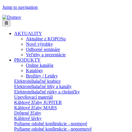
Jump to navigation
AKTUALITY
Aktuálne z KOPOSu
Nové výrobky
Odborné semináre
Veľtrhy a prezentácie
PRODUKTY
Online katalóg
Katalógy
Brožúry / Letáky
Elektroinštalačné krabice
Elektroinštalačné lišty a kanály
Elektroinštalačné rúrky a chráničky
Upevňovací materiál
Káblové žľaby JUPITER
Káblové žľaby MARS
Drôtené žľaby
Káblové lávky
Požiarne odolné konštrukcie - normové
Požiarne odolné konštrukcie - nenormové