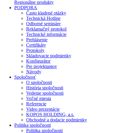
Regionálne produkty
PODPORA
Často kladené otázky
Technická Hotline
Odborné semináre
Reklamačný protokol
Technické informácie
Prehlásenie
Certifikáty
Protokoly
Skladovacie podmienky
Konfigurátor
Pre projektantov
Návody
Spoločnosť
O spoločnosti
História spoločnosti
Vedenie spoločnosti
Voľné miesta
Referencie
Video prezentácie
KOPOS HOLDING, a.s.
Obchodné a dodacie podmienky
Politika spoločnosti
Politika spoločnosti