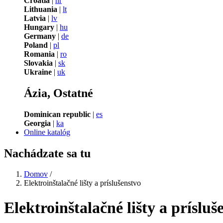
Croatia
|
hr
Lithuania
|
lt
Latvia
|
lv
Hungary
|
hu
Germany
|
de
Poland
|
pl
Romania
|
ro
Slovakia
|
sk
Ukraine
|
uk
Ázia, Ostatné
Dominican republic
|
es
Georgia
|
ka
Online katalóg
Nachádzate sa tu
Domov
/
Elektroinštalačné lišty a príslušenstvo
Elektroinštalačné lišty a prísluš