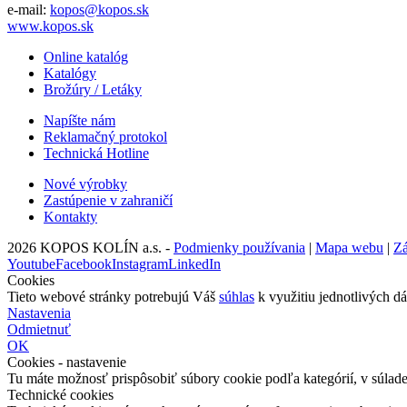
e-mail:
kopos@kopos.sk
www.kopos.sk
Online katalóg
Katalógy
Brožúry / Letáky
Napíšte nám
Reklamačný protokol
Technická Hotline
Nové výrobky
Zastúpenie v zahraničí
Kontakty
2026 KOPOS KOLÍN a.s. -
Podmienky používania
|
Mapa webu
|
Zá
Youtube
Facebook
Instagram
LinkedIn
Cookies
Tieto webové stránky potrebujú Váš
súhlas
k využitiu jednotlivých d
Nastavenia
Odmietnuť
OK
Cookies - nastavenie
Tu máte možnosť prispôsobiť súbory cookie podľa kategórií, v súlade
Technické cookies