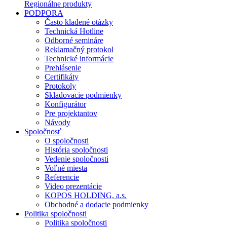
Regionálne produkty
PODPORA
Často kladené otázky
Technická Hotline
Odborné semináre
Reklamačný protokol
Technické informácie
Prehlásenie
Certifikáty
Protokoly
Skladovacie podmienky
Konfigurátor
Pre projektantov
Návody
Spoločnosť
O spoločnosti
História spoločnosti
Vedenie spoločnosti
Voľné miesta
Referencie
Video prezentácie
KOPOS HOLDING, a.s.
Obchodné a dodacie podmienky
Politika spoločnosti
Politika spoločnosti