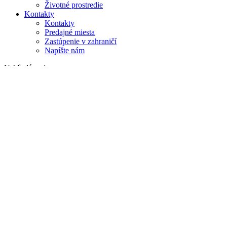
Životné prostredie
Kontakty
Kontakty
Predajné miesta
Zastúpenie v zahraničí
Napíšte nám
Vyhľadávanie
na webe
v produktoch
GLOBAL
Európa
English version
|
en
Česká republika
|
cs
Austria
|
de
Estonia
|
et