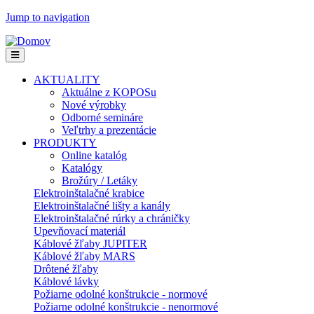
Jump to navigation
AKTUALITY
Aktuálne z KOPOSu
Nové výrobky
Odborné semináre
Veľtrhy a prezentácie
PRODUKTY
Online katalóg
Katalógy
Brožúry / Letáky
Elektroinštalačné krabice
Elektroinštalačné lišty a kanály
Elektroinštalačné rúrky a chráničky
Upevňovací materiál
Káblové žľaby JUPITER
Káblové žľaby MARS
Drôtené žľaby
Káblové lávky
Požiarne odolné konštrukcie - normové
Požiarne odolné konštrukcie - nenormové