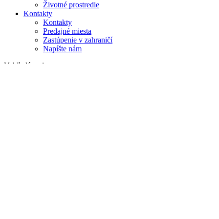
Životné prostredie
Kontakty
Kontakty
Predajné miesta
Zastúpenie v zahraničí
Napíšte nám
Vyhľadávanie
na webe
v produktoch
GLOBAL
Európa
English version
|
en
Česká republika
|
cs
Austria
|
de
Estonia
|
et