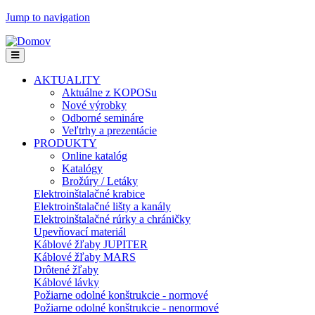
Jump to navigation
AKTUALITY
Aktuálne z KOPOSu
Nové výrobky
Odborné semináre
Veľtrhy a prezentácie
PRODUKTY
Online katalóg
Katalógy
Brožúry / Letáky
Elektroinštalačné krabice
Elektroinštalačné lišty a kanály
Elektroinštalačné rúrky a chráničky
Upevňovací materiál
Káblové žľaby JUPITER
Káblové žľaby MARS
Drôtené žľaby
Káblové lávky
Požiarne odolné konštrukcie - normové
Požiarne odolné konštrukcie - nenormové