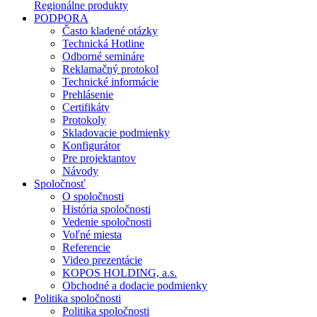
Regionálne produkty
PODPORA
Často kladené otázky
Technická Hotline
Odborné semináre
Reklamačný protokol
Technické informácie
Prehlásenie
Certifikáty
Protokoly
Skladovacie podmienky
Konfigurátor
Pre projektantov
Návody
Spoločnosť
O spoločnosti
História spoločnosti
Vedenie spoločnosti
Voľné miesta
Referencie
Video prezentácie
KOPOS HOLDING, a.s.
Obchodné a dodacie podmienky
Politika spoločnosti
Politika spoločnosti