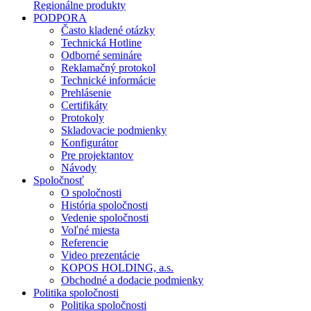
Regionálne produkty
PODPORA
Často kladené otázky
Technická Hotline
Odborné semináre
Reklamačný protokol
Technické informácie
Prehlásenie
Certifikáty
Protokoly
Skladovacie podmienky
Konfigurátor
Pre projektantov
Návody
Spoločnosť
O spoločnosti
História spoločnosti
Vedenie spoločnosti
Voľné miesta
Referencie
Video prezentácie
KOPOS HOLDING, a.s.
Obchodné a dodacie podmienky
Politika spoločnosti
Politika spoločnosti