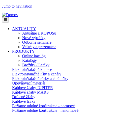
Jump to navigation
AKTUALITY
Aktuálne z KOPOSu
Nové výrobky
Odborné semináre
Veľtrhy a prezentácie
PRODUKTY
Online katalóg
Katalógy
Brožúry / Letáky
Elektroinštalačné krabice
Elektroinštalačné lišty a kanály
Elektroinštalačné rúrky a chráničky
Upevňovací materiál
Káblové žľaby JUPITER
Káblové žľaby MARS
Drôtené žľaby
Káblové lávky
Požiarne odolné konštrukcie - normové
Požiarne odolné konštrukcie - nenormové