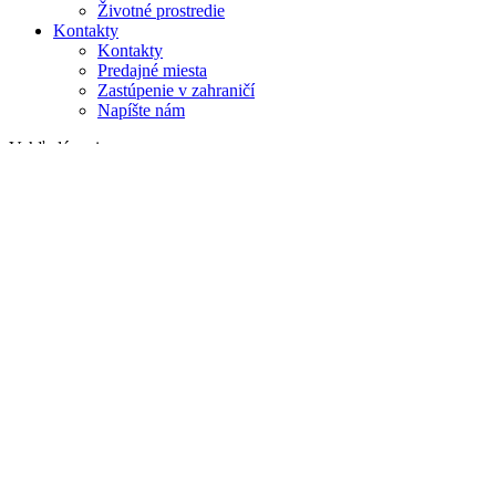
Životné prostredie
Kontakty
Kontakty
Predajné miesta
Zastúpenie v zahraničí
Napíšte nám
Vyhľadávanie
na webe
v produktoch
GLOBAL
Európa
English version
|
en
Česká republika
|
cs
Austria
|
de
Estonia
|
et