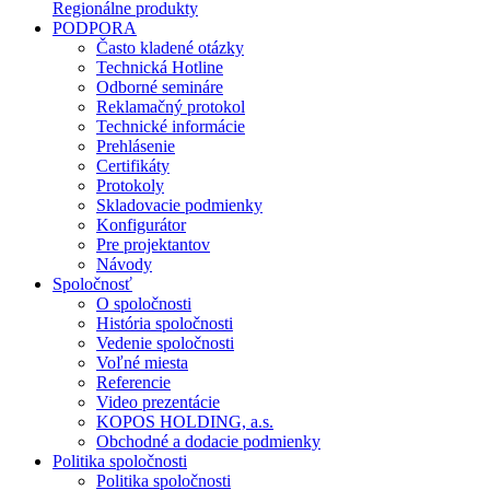
Regionálne produkty
PODPORA
Často kladené otázky
Technická Hotline
Odborné semináre
Reklamačný protokol
Technické informácie
Prehlásenie
Certifikáty
Protokoly
Skladovacie podmienky
Konfigurátor
Pre projektantov
Návody
Spoločnosť
O spoločnosti
História spoločnosti
Vedenie spoločnosti
Voľné miesta
Referencie
Video prezentácie
KOPOS HOLDING, a.s.
Obchodné a dodacie podmienky
Politika spoločnosti
Politika spoločnosti