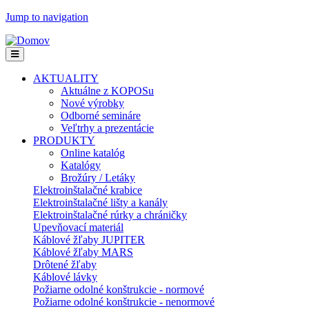
Jump to navigation
AKTUALITY
Aktuálne z KOPOSu
Nové výrobky
Odborné semináre
Veľtrhy a prezentácie
PRODUKTY
Online katalóg
Katalógy
Brožúry / Letáky
Elektroinštalačné krabice
Elektroinštalačné lišty a kanály
Elektroinštalačné rúrky a chráničky
Upevňovací materiál
Káblové žľaby JUPITER
Káblové žľaby MARS
Drôtené žľaby
Káblové lávky
Požiarne odolné konštrukcie - normové
Požiarne odolné konštrukcie - nenormové