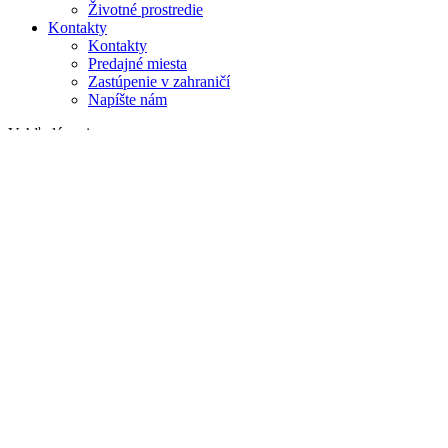
Životné prostredie
Kontakty
Kontakty
Predajné miesta
Zastúpenie v zahraničí
Napíšte nám
Vyhľadávanie
na webe
v produktoch
GLOBAL
Európa
English version
|
en
Česká republika
|
cs
Austria
|
de
Estonia
|
et